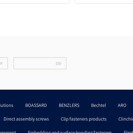
lutions
BOASSARD
BENZLERS
Bechtel
ARO
Direct assembly screws
Clip fasteners products
Clinchi
agement
Embedding and surface bonding fasteners
Elec