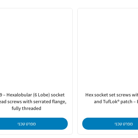
9 – Hexalobular (6 Lobe) socket
Hex socket set screws wit
ad screws with serrated flange,
and TufLok® patch – 
fully threaded
מפרט טכני
מפרט טכני