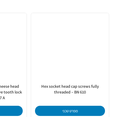
cheese head
Hex socket head cap screws fully
ve tooth lock
threaded – BN 610
7 A
מפרט טכני