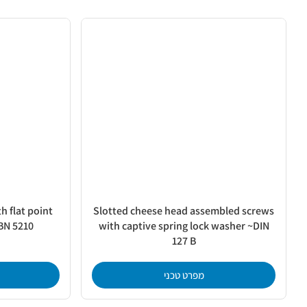
h flat point
Slotted cheese head assembled screws
BN 5210
with captive spring lock washer ~DIN
127 B
מפרט טכני