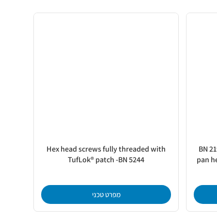
Hex head screws fully threaded with
BN 21
TufLok® patch -BN 5244
pan he
מפרט טכני