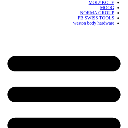
MOLYKOTE
MOOG
NORMA GROUP
PB SWISS TOOLS
weston body hardware