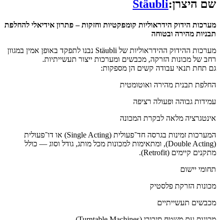
שם היצרן:
Stäubli
מערכות הידוק הידראוליות קומפקטיות וחזקות – פתרון אידיאלי להחלפת
תבניות מהירה ובטוחה
מערכות ההידוק ההידראוליות של Stäubli נבנו לתפקד באופן אמין במגוון
רחב של מכונות הזרקה, מכבשים ומערכות ייצור תעשייתיות.
גם תחת תנאי עבודה קשים הן מספקות:
החלפת תבנית מהירה ואוטומטית
עמידות גבוהה ופעולה רציפה
אינטגרציה מלאה לבקרת המכונה
המערכות זמינות בגרסה חד־פעולית (Single Acting) או דו־פעולית
(Double Acting), ומתאימות למכונות מכל מותג, גודל וסוג — כולל
מתקנים קיימים (Retrofit).
תחומי יישום
מכונות הזרקת פלסטיק
מכבשים תעשייתיים
מכונות עם משטח סיבובי (Turntable Machines)