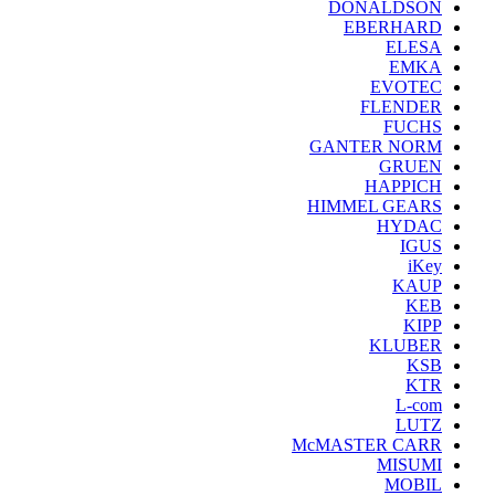
DONALDSON
EBERHARD
ELESA
EMKA
EVOTEC
FLENDER
FUCHS
GANTER NORM
GRUEN
HAPPICH
HIMMEL GEARS
HYDAC
IGUS
iKey
KAUP
KEB
KIPP
KLUBER
KSB
KTR
L-com
LUTZ
McMASTER CARR
MISUMI
MOBIL