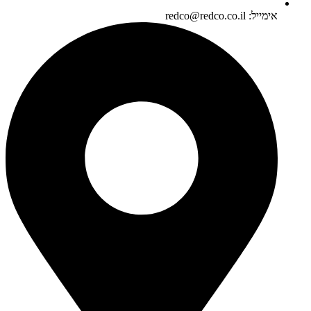
אימייל: redco@redco.co.il