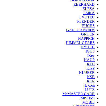
DONALDSON
EBERHARD
ELESA
EMKA
EVOTEC
FLENDER
FUCHS
GANTER NORM
GRUEN
HAPPICH
HIMMEL GEARS
HYDAC
IGUS
iKey
KAUP
KEB
KIPP
KLUBER
KSB
KTR
L-com
LUTZ
McMASTER CARR
MISUMI
MOBIL