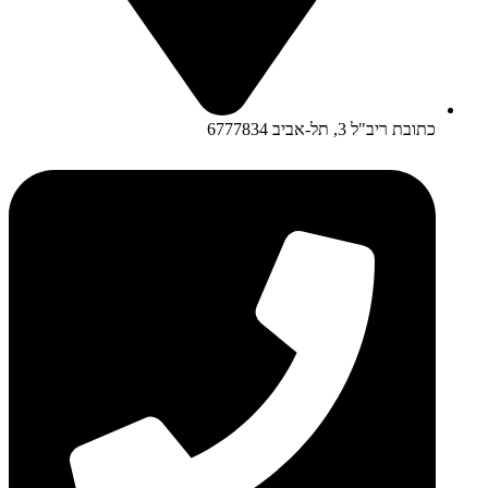
כתובת ריב"ל 3, תל-אביב 6777834