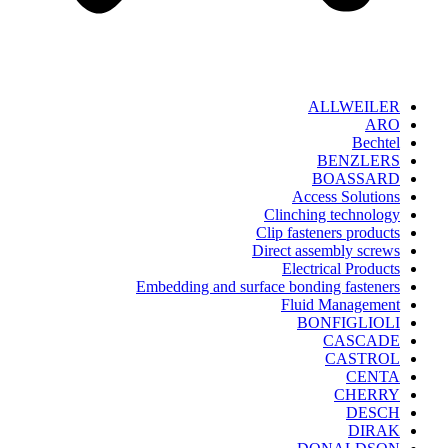
ALLWEILER
ARO
Bechtel
BENZLERS
BOASSARD
Access Solutions
Clinching technology
Clip fasteners products
Direct assembly screws
Electrical Products
Embedding and surface bonding fasteners
Fluid Management
BONFIGLIOLI
CASCADE
CASTROL
CENTA
CHERRY
DESCH
DIRAK