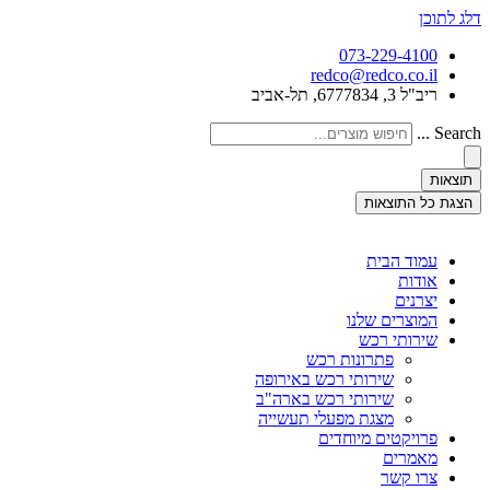
דלג לתוכן
073-229-4100
redco@redco.co.il
ריב"ל 3, 6777834, תל-אביב
Search ...
תוצאות
הצגת כל התוצאות
עמוד הבית
אודות
יצרנים
המוצרים שלנו
שירותי רכש
פתרונות רכש
שירותי רכש באירופה
שירותי רכש בארה"ב
מצגת מפעלי תעשייה
פרויקטים מיוחדים
מאמרים
צרו קשר