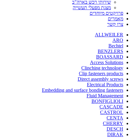
שירותי רכש בארה"ב
מצגת מפעלי תעשייה
פרויקטים מיוחדים
מאמרים
צרו קשר
ALLWEILER
ARO
Bechtel
BENZLERS
BOASSARD
Access Solutions
Clinching technology
Clip fasteners products
Direct assembly screws
Electrical Products
Embedding and surface bonding fasteners
Fluid Management
BONFIGLIOLI
CASCADE
CASTROL
CENTA
CHERRY
DESCH
DIRAK