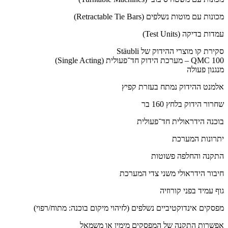
מכונות עם מוטות נשלפים (Retractable Tie Bars)
עמדות בדיקה (Test Units)
סקירת קו מוצרי ההידוק של Stäubli
QMC 100 – מערכת הידוק חד־פעולית (Single Acting)
מנגנון פעולה
אלמנט ההידוק נמתח בעזרת קפיץ
שחרור הידוק בלחץ 160 בר
בוכנה הידראולית חד־פעולית
יתרונות המערכת
התקנה והחלפה פשוטות
חיבור הידראולי משני צדי המערכת
גוף עמיד בפני קורוזיה
מפסקים אינדוקטיביים נשלפים (לזיהוי מיקום בוכנה: מתוח/רפוי)
אפשרות התקנה של המפסקים מימין או משמאל